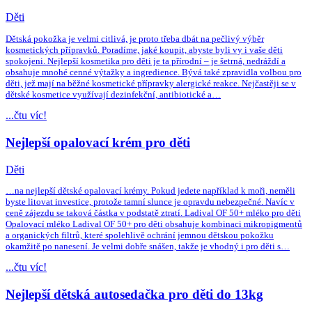
Děti
Dětská pokožka je velmi citlivá, je proto třeba dbát na pečlivý výběr
kosmetických přípravků. Poradíme, jaké koupit, abyste byli vy i vaše děti
spokojeni. Nejlepší kosmetika pro děti je ta přírodní – je šetrná, nedráždí a
obsahuje mnohé cenné výtažky a ingredience. Bývá také zpravidla volbou pro
děti, jež mají na běžné kosmetické přípravky alergické reakce. Nejčastěji se v
dětské kosmetice využívají dezinfekční, antibiotické a…
...čtu víc!
Nejlepší opalovací krém pro děti
Děti
…na nejlepší dětské opalovací krémy. Pokud jedete například k moři, neměli
byste litovat investice, protože tamní slunce je opravdu nebezpečné. Navíc v
ceně zájezdu se taková částka v podstatě ztratí. Ladival OF 50+ mléko pro děti
Opalovací mléko Ladival OF 50+ pro děti obsahuje kombinaci mikropigmentů
a organických filtrů, které spolehlivě ochrání jemnou dětskou pokožku
okamžitě po nanesení. Je velmi dobře snášen, takže je vhodný i pro děti s…
...čtu víc!
Nejlepší dětská autosedačka pro děti do 13kg