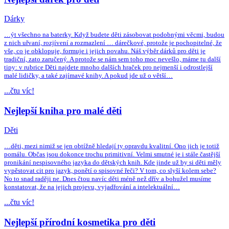
Dárky
…ýt všechno na baterky. Když budete děti zásobovat podobnými věcmi, budou
z nich uřvaní, rozjívení a rozmazlení … dárečkové, protože je pochopitelné, že
vše, co je obklopuje, formuje i jejich povahu. Náš výběr dárků pro děti je
tradiční, zato zaručený. A protože se nám sem toho moc nevešlo, máme tu další
tipy: v rubrice Děti najdete mnoho dalších hraček pro nejmenší i odrostlejší
malé lidičky, a také zajímavé knihy. A pokud jde už o větší…
...čtu víc!
Nejlepší kniha pro malé děti
Děti
…děti, mezi nimiž se jen obtížně hledají ty opravdu kvalitní. Ono jich je totiž
pomálu. Občas jsou dokonce trochu primitivní. Velmi smutné je i stále častější
pronikání nespisovného jazyka do dětských knih. Kde jinde už by si děti měly
vypěstovat cit pro jazyk, ponětí o spisovné řeči? V tom, co slyší kolem sebe?
No to snad raději ne. Dnes čtou navíc děti méně než dřív a bohužel musíme
konstatovat, že na jejich projevu, vyjadřování a intelektuální…
...čtu víc!
Nejlepší přírodní kosmetika pro děti