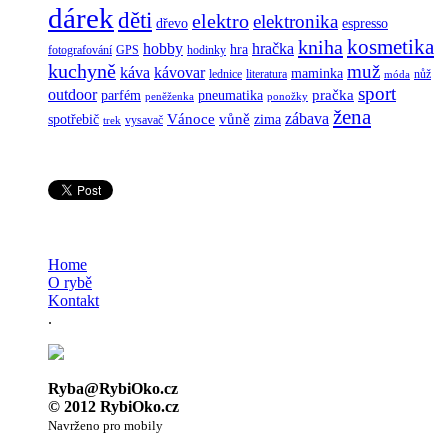
dárek
děti
elektro
elektronika
dřevo
espresso
kosmetika
kniha
hobby
hračka
hra
fotografování
GPS
hodinky
kuchyně
muž
káva
kávovar
maminka
lednice
literatura
nůž
móda
sport
outdoor
pračka
parfém
pneumatika
peněženka
ponožky
žena
zábava
Vánoce
vůně
spotřebič
zima
vysavač
trek
Home
O rybě
Kontakt
.
Ryba@RybiOko.cz
© 2012 RybiOko.cz
Navrženo pro mobily