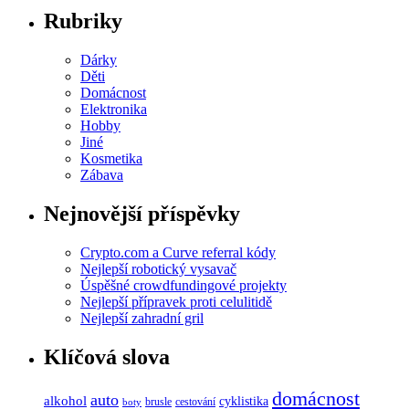
Rubriky
Dárky
Děti
Domácnost
Elektronika
Hobby
Jiné
Kosmetika
Zábava
Nejnovější příspěvky
Crypto.com a Curve referral kódy
Nejlepší robotický vysavač
Úspěšné crowdfundingové projekty
Nejlepší přípravek proti celulitidě
Nejlepší zahradní gril
Klíčová slova
domácnost
auto
alkohol
cyklistika
brusle
cestování
boty