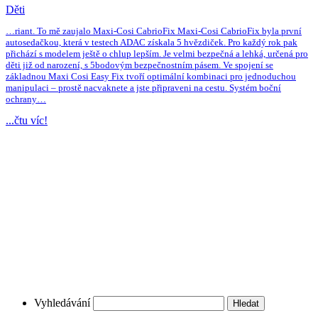
Děti
…riant. To mě zaujalo Maxi-Cosi CabrioFix Maxi-Cosi CabrioFix byla první
autosedačkou, která v testech ADAC získala 5 hvězdiček. Pro každý rok pak
přichází s modelem ještě o chlup lepším. Je velmi bezpečná a lehká, určená pro
děti již od narození, s 5bodovým bezpečnostním pásem. Ve spojení se
základnou Maxi Cosi Easy Fix tvoří optimální kombinaci pro jednoduchou
manipulaci – prostě nacvaknete a jste připraveni na cestu. Systém boční
ochrany…
...čtu víc!
Vyhledávání