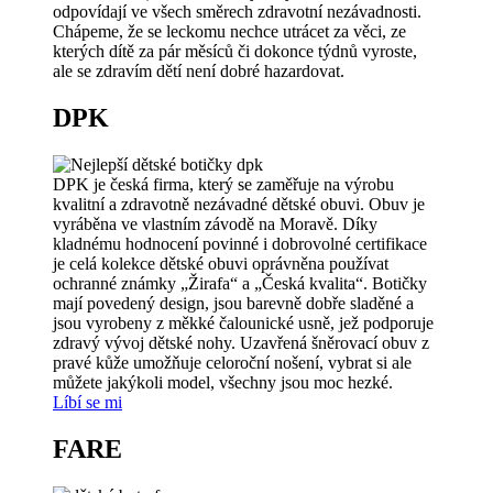
odpovídají ve všech směrech zdravotní nezávadnosti.
Chápeme, že se leckomu nechce utrácet za věci, ze
kterých dítě za pár měsíců či dokonce týdnů vyroste,
ale se zdravím dětí není dobré hazardovat.
DPK
DPK je česká firma, který se zaměřuje na výrobu
kvalitní a zdravotně nezávadné dětské obuvi. Obuv je
vyráběna ve vlastním závodě na Moravě. Díky
kladnému hodnocení povinné i dobrovolné certifikace
je celá kolekce dětské obuvi oprávněna používat
ochranné známky „Žirafa“ a „Česká kvalita“. Botičky
mají povedený design, jsou barevně dobře sladěné a
jsou vyrobeny z měkké čalounické usně, jež podporuje
zdravý vývoj dětské nohy. Uzavřená šněrovací obuv z
pravé kůže umožňuje celoroční nošení, vybrat si ale
můžete jakýkoli model, všechny jsou moc hezké.
Líbí se mi
FARE