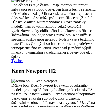
Společnost Fare je českou, resp. moravskou firmou
zabývající se výrobou obuvi. Její těžiště leží v segmentu
dětské obuvi. Zde již firma získala značnou reputaci a
díky své kvalitě se může pyšnit certifikacemi „Žirafa“ a
„Česká kvalita“. Můžete vybírat z široké nabídky
modelů, nám se velmi zalíbily pěkné celoroční
vycházkové botky oblíbeného kotníčkového střihu se
šněrováním. Jsou vyrobeny z pravé broušené kůže se
speciální voskovanou úpravou. Podšívka je z textilního
materiálu s výbornými sacími schopnostmi, podešev z
termoplastického kaučuku. Předností je měkká výplň
límečku, vyjímatelná vkládací stélka a pevný opatek i
špice.
Ty chci
Keen Newport H2
Dětské boty Keen Newport jsou verzí populárního
modelu pro dospělé. Jsou pohodlné, praktické, skvělé
na léto, lze je nosit kamkoli. Rychleschnoucí popruhová
páskovina je skvělá i do vody, díky pružnému
šněrování se obuv dobře nazouvá a vyzouvá. Uzavřená
pata chrání nohu a umožňuje tak nošení i v obtížnějším