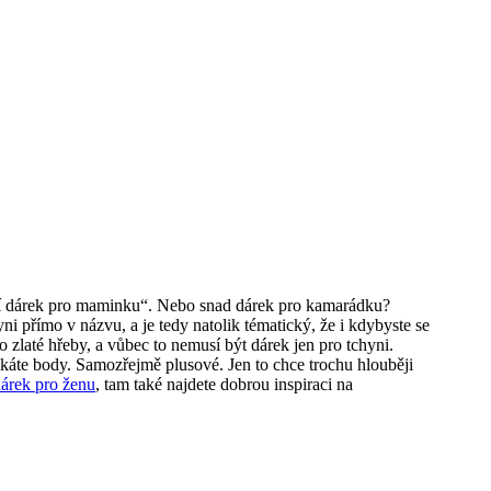
lepší dárek pro maminku“. Nebo snad dárek pro kamarádku?
i přímo v názvu, a je tedy natolik tématický, že i kdybyste se
to zlaté hřeby, a vůbec to nemusí být dárek jen pro tchyni.
získáte body. Samozřejmě plusové. Jen to chce trochu hlouběji
dárek pro ženu
, tam také najdete dobrou inspiraci na