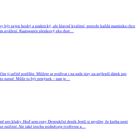
by být nejen hezký a praktický, ale hlavně kvalitní, protože každá maminka chce
 vašem uvážení. Kaarsgaren plenkový eko dort…
ji určitě potěšíte. Můžete se podívat i na naše tipy na nejlepší dárek pro
í to nutné. Může to být prstýnek – tam je…
ě pro kluky. Hoď sem ceny Destrukční deník Jestli si myslíte, že kniha není
 ke zničení. Ale také trochu podněcuje tvořivost a…