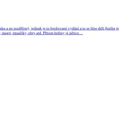
 a ne rozdělený, jednak je to brožované vydání a to se lépe drží (kniha je
magii, trpaslíky, obry atd. Přitom hrdiny je pětice…