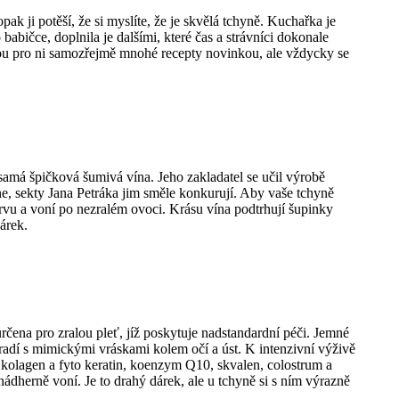
 ji potěší, že si myslíte, že je skvělá tchyně. Kuchařka je
abičce, doplnila je dalšími, které čas a strávníci dokonale
dou pro ni samozřejmě mnohé recepty novinkou, ale vždycky se
samá špičková šumivá vína. Jeho zakladatel se učil výrobě
e, sekty Jana Petráka jim směle konkurují. Aby vaše tchyně
arvu a voní po nezralém ovoci. Krásu vína podtrhují šupinky
árek.
rčena pro zralou pleť, jíž poskytuje nadstandardní péči. Jemné
poradí s mimickými vráskami kolem očí a úst. K intenzivní výživě
o kolagen a fyto keratin, koenzym Q10, skvalen, colostrum a
nádherně voní. Je to drahý dárek, ale u tchyně si s ním výrazně