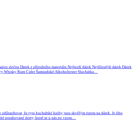
lou slečnu Dárek z přírodního materiálu Nejhorší dárek Nejšílenější dárek Dárek
 kávy Whisky Rum Cider Šampaňské Alkoholtester Sluchátka…
me zdůrazňovat, že tyto kuchařské knihy jsou skvělým tipem na dárek. Je libo
ité potahované dorty, které se u nás po vzoru…