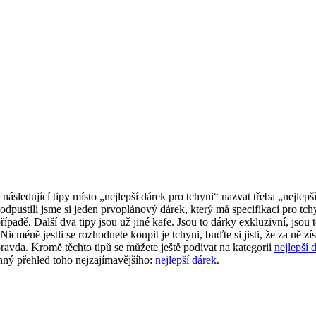
 následující tipy místo „nejlepší dárek pro tchyni“ nazvat třeba „nej
pustili jsme si jeden prvoplánový dárek, který má specifikaci pro tchyn
řípadě. Další dva tipy jsou už jiné kafe. Jsou to dárky exkluzivní, jsou 
icméně jestli se rozhodnete koupit je tchyni, buďte si jisti, že za ně 
 pravda. Kromě těchto tipů se můžete ještě podívat na kategorii
nejlepší 
rnný přehled toho nejzajímavějšího:
nejlepší dárek
.