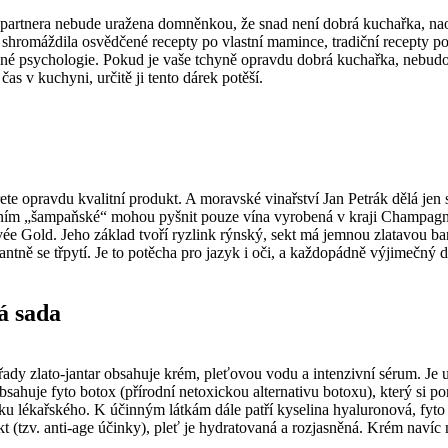
artnera nebude uražena domněnkou, že snad není dobrá kuchařka, naopak
hromáždila osvědčené recepty po vlastní mamince, tradiční recepty po b
odinné psychologie. Pokud je vaše tchyně opravdu dobrá kuchařka, nebu
čas v kuchyni, určitě ji tento dárek potěší.
te opravdu kvalitní produkt. A moravské vinařství Jan Petrák dělá jen 
ačením „šampaňské“ mohou pyšnit pouze vína vyrobená v kraji Champagn
uvée Gold. Jeho základ tvoří ryzlink rýnský, sekt má jemnou zlatavou b
antně se třpytí. Je to potěcha pro jazyk i oči, a každopádně výjimečný d
á sada
dy zlato-jantar obsahuje krém, pleťovou vodu a intenzivní sérum. Je u
bsahuje fyto botox (přírodní netoxickou alternativu botoxu), který si 
síčku lékařského. K účinným látkám dále patří kyselina hyaluronová, fyt
kt (tzv. anti-age účinky), pleť je hydratovaná a rozjasněná. Krém navíc 