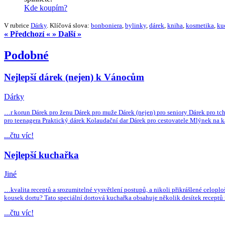
Kde koupím?
V rubrice
Dárky
. Klíčová slova:
bonboniera
,
bylinky
,
dárek
,
kniha
,
kosmetika
,
ku
« Předchozí «
» Další »
Podobné
Nejlepší dárek (nejen) k Vánocům
Dárky
…r korun Dárek pro ženu Dárek pro muže Dárek (nejen) pro seniory Dárek pro tch
pro teenagera Praktický dárek Kolaudační dar Dárek pro cestovatele Mlýnek na
...čtu víc!
Nejlepší kuchařka
Jiné
…kvalita receptů a srozumitelné vysvětlení postupů, a nikoli přikrášlené celoploš
kousek dortu? Tato speciální dortová kuchařka obsahuje několik desítek receptů
...čtu víc!