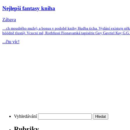
Nejlepší fantasy kniha
Zábava
…ch moudrého muže), a bonus v podobě knihy Hudba ticha. Vydání existuje několik
hóódně tlustá). Vcucni mě, Rothfussi Fionavarská tapisérie Guy Gavriel Kay G.G.
...čtu víc!
Vyhledávání
Rubriky