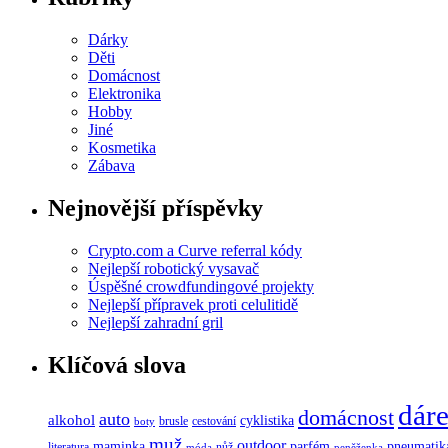
Dárky
Děti
Domácnost
Elektronika
Hobby
Jiné
Kosmetika
Zábava
Nejnovější příspěvky
Crypto.com a Curve referral kódy
Nejlepší robotický vysavač
Úspěšné crowdfundingové projekty
Nejlepší přípravek proti celulitidě
Nejlepší zahradní gril
Klíčová slova
dár
domácnost
auto
alkohol
cyklistika
brusle
cestování
boty
muž
outdoor
maminka
parfém
pneumatik
literatura
nůž
móda
peněženka