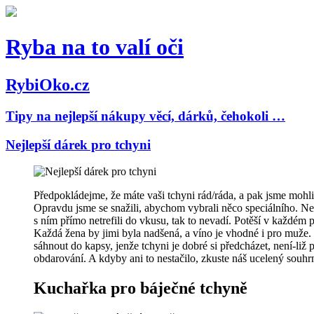
Ryba na to valí oči
RybiOko.cz
Tipy na nejlepší nákupy věcí, dárků, čehokoli …
Nejlepší dárek pro tchyni
Předpokládejme, že máte vaši tchyni rád/ráda, a pak jsme mohli
Opravdu jsme se snažili, abychom vybrali něco speciálního. Neod
s ním přímo netrefili do vkusu, tak to nevadí. Potěší v každém p
Každá žena by jimi byla nadšená, a víno je vhodné i pro muže. N
sáhnout do kapsy, jenže tchyni je dobré si předcházet, není-liž
obdarování. A kdyby ani to nestačilo, zkuste náš ucelený souh
Kuchařka pro báječné tchyně