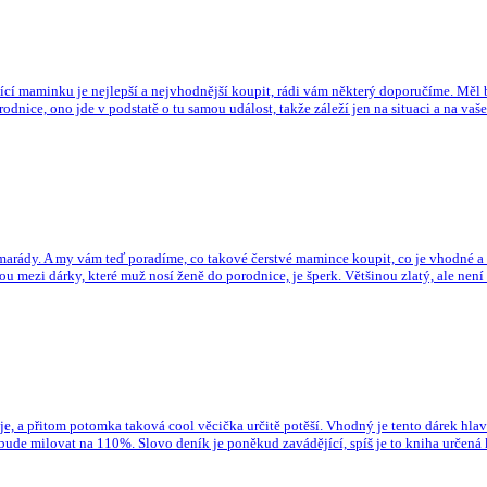
ící maminku je nejlepší a nejvhodnější koupit, rádi vám některý doporučíme. Měl 
 porodnice, ono jde v podstatě o tu samou událost, takže záleží jen na situaci a na
rády. A my vám teď poradíme, co takové čerstvé mamince koupit, co je vhodné a čím 
u mezi dárky, které muž nosí ženě do porodnice, je šperk. Většinou zlatý, ale nen
e, a přitom potomka taková cool věcička určitě potěší. Vhodný je tento dárek hlavn
 bude milovat na 110%. Slovo deník je poněkud zavádějící, spíš je to kniha určená