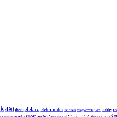
ek
děti
elektro
elektronika
hobby
dřevo
espresso
fotografování
GPS
ho
že
sport
zábava
pračka
Vánoce
vůně
a
spotřebič
zima
vysavač
ponožky
trek