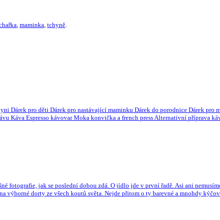
chařka
,
maminka
,
tchyně
.
yni Dárek pro děti Dárek pro nastávající maminku Dárek do porodnice Dárek pro ma
 kávu Káva Espresso kávovar Moka konvička a french press Alternativní příprava
né fotografie, jak se poslední dobou zdá. O jídlo jde v první řadě. Asi ani nemusí
 na výborné dorty ze všech koutů světa. Nejde přitom o ty barevné a mnohdy kýčov