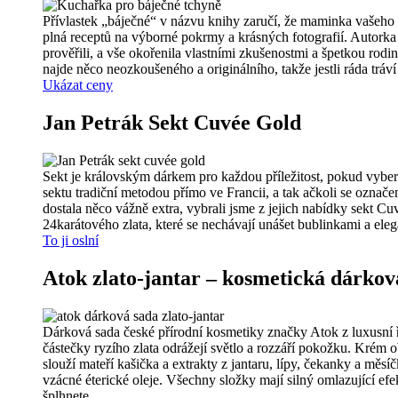
Přívlastek „báječné“ v názvu knihy zaručí, že maminka vašeho p
plná receptů na výborné pokrmy a krásných fotografií. Autorka s
prověřili, a vše okořenila vlastními zkušenostmi a špetkou r
najde něco neozkoušeného a originálního, takže jestli ráda tráví 
Ukázat ceny
Jan Petrák Sekt Cuvée Gold
Sekt je královským dárkem pro každou příležitost, pokud vybere
sektu tradiční metodou přímo ve Francii, a tak ačkoli se ozn
dostala něco vážně extra, vybrali jsme z jejich nabídky sekt C
24karátového zlata, které se nechávají unášet bublinkami a eleg
To ji oslní
Atok zlato-jantar – kosmetická dárkov
Dárková sada české přírodní kosmetiky značky Atok z luxusní řa
částečky ryzího zlata odrážejí světlo a rozzáří pokožku. Krém o
slouží mateří kašička a extrakty z jantaru, lípy, čekanky a mě
vzácné éterické oleje. Všechny složky mají silný omlazující efe
šplhnete.