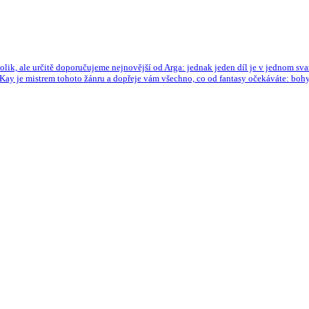
, ale určitě doporučujeme nejnovější od Arga: jednak jeden díl je v jednom svazku
Kay je mistrem tohoto žánru a dopřeje vám všechno, co od fantasy očekáváte: bohy, 