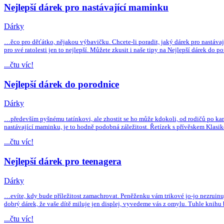
Nejlepší dárek pro nastávající maminku
Dárky
…ěco pro děťátko, nějakou výbavičku. Chcete-li poradit, jaký dárek pro nastávaj
pro své ratolesti jen to nejlepší. Můžete zkusit i naše tipy na Nejlepší dárek do
...čtu víc!
Nejlepší dárek do porodnice
Dárky
…především pyšnému tatínkovi, ale zhostit se ho může kdokoli, od rodičů po kama
nastávající maminku, je to hodně podobná záležitost. Řetízek s přívěskem Klasiko
...čtu víc!
Nejlepší dárek pro teenagera
Dárky
…evíte, kdy bude příležitost zamachrovat. Peněženku vám trikové jo-jo nezruinuj
dobrý dárek, že vaše dítě miluje jen displej, vyvedeme vás z omylu. Tuhle knihu
...čtu víc!