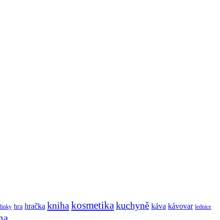
kosmetika
kniha
kuchyně
hračka
káva
kávovar
hra
dinky
lednice
na