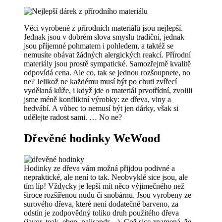
Věci vyrobené z přírodních materiálů jsou nejlepší.
Jednak jsou v dobrém slova smyslu tradiční, jednak
jsou příjemné pohmatem i pohledem, a taktéž se
nemusíte obávat žádných alergických reakcí. Přírodní
materiály jsou prostě sympatické. Samozřejmě kvalitě
odpovídá cena. Ale co, tak se jednou rozšoupnete, no
ne? Jelikož ne každému musí být po chuti zvířecí
vydělaná kůže, i když jde o materiál prvotřídní, zvolili
jsme méně konfliktní výrobky: ze dřeva, vlny a
hedvábí. A vůbec to nemusí být jen dárky, však si
udělejte radost sami. … No ne?
Dřevěné hodinky WeWood
Hodinky ze dřeva vám možná přijdou podivné a
nepraktické, ale není to tak. Neobvyklé sice jsou, ale
tím líp! Vždycky je lepší mít něco výjimečného než
široce rozšířenou nudu či snobárnu. Jsou vyrobeny ze
surového dřeva, které není dodatečně barveno, za
odstín je zodpovědný toliko druh použitého dřeva
(javor, teak, eben, palisandr…). Což sice znamená, že