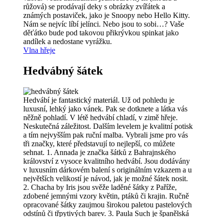
růžová) se prodávají deky s obrázky zvířátek a
známých postaviček, jako je Snoopy nebo Hello Kitty.
Nám se nejvíc líbí jelínci. Nebo jsou to sobi…? Vaše
děťátko bude pod takovou přikrývkou spinkat jako
andílek a nedostane vyrážku.
Vlna hřeje
Hedvábný šátek
Hedvábí je fantastický materiál. Už od pohledu je
luxusní, lehký jako vánek. Pak se dotknete a látka vás
něžně pohladí. V létě hedvábí chladí, v zimě hřeje.
Neskutečná záležitost. Dalším levelem je kvalitní potisk
a tím nejvyšším pak ruční malba. Vybrali jsme pro vás
tři značky, které představují to nejlepší, co můžete
sehnat. 1. Annada je značka šátků z Bahrajnského
království z vysoce kvalitního hedvábí. Jsou dodávány
v luxusním dárkovém balení s originálním vzkazem a u
největších velikostí je návod, jak je možné šátek nosit.
2. Chacha by Iris jsou svěže laděné šátky z Paříže,
zdobené jemnými vzory květin, ptáků či krajin. Ručně
opracované šátky zaujmou širokou paletou pastelových
odstínů či třpytivých barev. 3. Paula Such je španělská