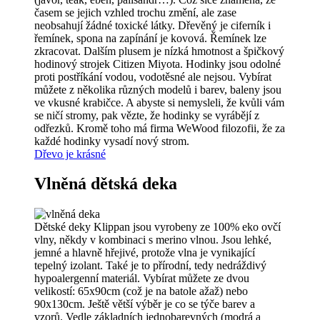
časem se jejich vzhled trochu změní, ale zase
neobsahují žádné toxické látky. Dřevěný je ciferník i
řemínek, spona na zapínání je kovová. Řemínek lze
zkracovat. Dalším plusem je nízká hmotnost a špičkový
hodinový strojek Citizen Miyota. Hodinky jsou odolné
proti postříkání vodou, vodotěsné ale nejsou. Vybírat
můžete z několika různých modelů i barev, baleny jsou
ve vkusné krabičce. A abyste si nemysleli, že kvůli vám
se ničí stromy, pak vězte, že hodinky se vyrábějí z
odřezků. Kromě toho má firma WeWood filozofii, že za
každé hodinky vysadí nový strom.
Dřevo je krásné
Vlněná dětská deka
Dětské deky Klippan jsou vyrobeny ze 100% eko ovčí
vlny, někdy v kombinaci s merino vlnou. Jsou lehké,
jemné a hlavně hřejivé, protože vlna je vynikající
tepelný izolant. Také je to přírodní, tedy nedráždivý
hypoalergenní materiál. Vybírat můžete ze dvou
velikostí: 65x90cm (což je na batole ažaž) nebo
90x130cm. Ještě větší výběr je co se týče barev a
vzorů. Vedle základních jednobarevných (modrá a