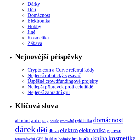
Dárky
Děti
Domácnost
Elektronika
Hobby
Jiné
Kosmetika
Zábava
Nejnovější příspěvky
Crypto.com a Curve referral kódy
Nejlepší robotický vysavač
Úspěšné crowdfundingové projekty
Nejlepší přípravek proti celulitidě
Nejlepší zahradní gril
Klíčová slova
domácnost
auto
alkohol
cyklistika
brusle
cestování
boty
dárek
děti
elektro
elektronika
dřevo
espresso
kosmetika
kniha
hobby
hračka
hra
fotografování
GPS
hodinky