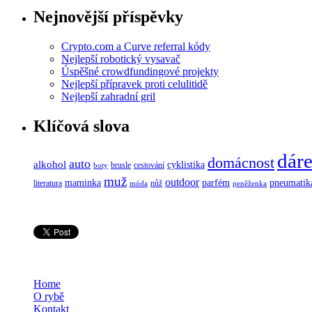
Nejnovější příspěvky
Crypto.com a Curve referral kódy
Nejlepší robotický vysavač
Úspěšné crowdfundingové projekty
Nejlepší přípravek proti celulitidě
Nejlepší zahradní gril
Klíčová slova
dár
domácnost
auto
alkohol
cyklistika
brusle
cestování
boty
muž
outdoor
maminka
parfém
pneumatik
literatura
nůž
móda
peněženka
Home
O rybě
Kontakt