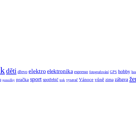
ek
děti
elektro
elektronika
hobby
dřevo
espresso
fotografování
GPS
ho
že
sport
zábava
pračka
Vánoce
vůně
a
spotřebič
zima
vysavač
ponožky
trek