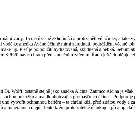
rmální vody. Ta má úžasné zklidňující a protizánětlivé účinky, a také 
ní vodě kosmetika Avène účinně mírní zarudnutí, podráždění včetně to
od make-up. Pleť je po použití hydratovaná, zklidněná a hebká. Sebum 
m SPF20 navíc chrání před slunečním zářením. Řadu ještě doplňuje lehc
i Dr. Wolff, ostatně stejně jako značka Alcina. Zatímco Alcina je však 
i suchou pokožku a má dlouhotrvající promašťující účinek. Podporuje p
 umí vytvořit ochrannou bariéru – ta chrání kůži před ztrátou vody a z
ů a minerálních olejů. Tento krém prokazatelně účinkuje i při atopick