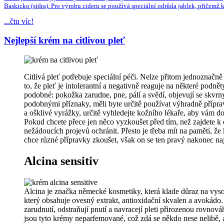
Baskicko (sidra). Pro výrobu cideru se používá speciální odrůda jablek, přičemž 
...čtu víc!
Nejlepší krém na citlivou pleť
Citlivá pleť potřebuje speciální péči. Nelze přitom jednoznačně 
to, že pleť je intolerantní a negativně reaguje na některé pod
podobné: pokožka zarudne, pne, pálí a svědí, objevují se skvrn
podobnými příznaky, měli byte určitě používat výhradně příprav
a ošklivé vyrážky, určitě vyhledejte kožního lékaře, aby vám 
Pokud chcete přece jen něco vyzkoušet před tím, než zajdete k d
nežádoucích projevů ochránit. Přesto je třeba mít na paměti, ž
chce různé přípravky zkoušet, však on se ten pravý nakonec na
Alcina sensitiv
Alcina je značka německé kosmetiky, která klade důraz na vysok
který obsahuje ovesný extrakt, antioxidační skvalen a avokádo.
zarudnutí, odstraňují pnutí a navracejí pleti přirozenou rovno
jsou tyto krémy neparfemované, což zdá se někdo nese nelibě, a