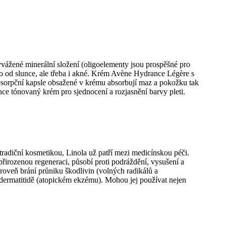
vyvážené minerální složení (oligoelementy jsou prospěšné pro
ho od slunce, ale třeba i akné. Krém Avène Hydrance Légère s
absorpční kapsle obsažené v krému absorbují maz a pokožku tak
e tónovaný krém pro sjednocení a rozjasnění barvy pleti.
tradiční kosmetikou, Linola už patří mezi medicínskou péči.
řirozenou regeneraci, působí proti podráždění, vysušení a
ároveň brání průniku škodlivin (volných radikálů a
é dermatitidě (atopickém ekzému). Mohou jej používat nejen