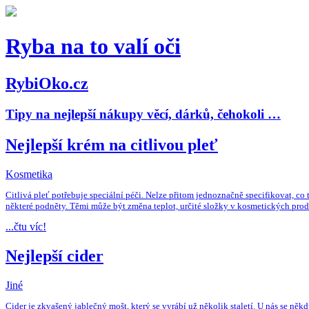
Ryba na to valí oči
RybiOko.cz
Tipy na nejlepší nákupy věcí, dárků, čehokoli …
Nejlepší krém na citlivou pleť
Kosmetika
Citlivá pleť potřebuje speciální péči. Nelze přitom jednoznačně specifikovat, co t
některé podněty. Těmi může být změna teplot, určité složky v kosmetických pro
...čtu víc!
Nejlepší cider
Jiné
Cider je zkvašený jablečný mošt, který se vyrábí už několik staletí. U nás se někdy