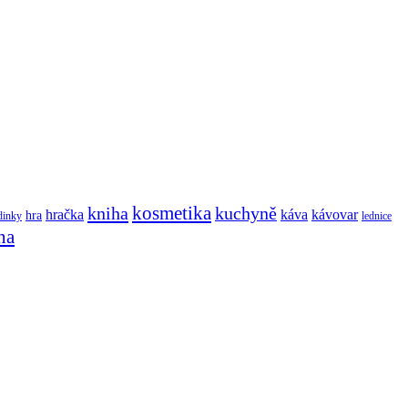
kosmetika
kniha
kuchyně
hračka
káva
kávovar
hra
dinky
lednice
na