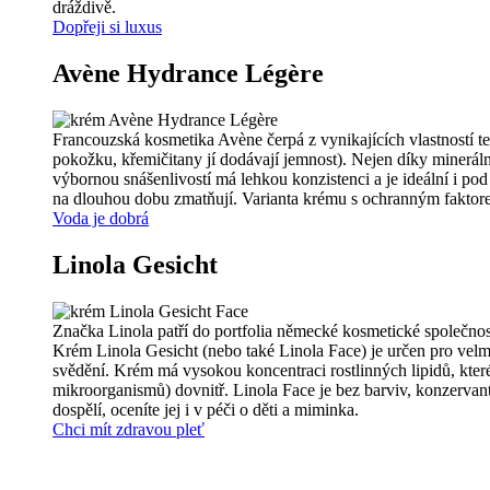
dráždivě.
Dopřeji si luxus
Avène Hydrance Légère
Francouzská kosmetika Avène čerpá z vynikajících vlastností te
pokožku, křemičitany jí dodávají jemnost). Nejen díky minerál
výbornou snášenlivostí má lehkou konzistenci a je ideální i p
na dlouhou dobu zmatňují. Varianta krému s ochranným faktore
Voda je dobrá
Linola Gesicht
Značka Linola patří do portfolia německé kosmetické společnost
Krém Linola Gesicht (nebo také Linola Face) je určen pro velm
svědění. Krém má vysokou koncentraci rostlinných lipidů, které
mikroorganismů) dovnitř. Linola Face je bez barviv, konzervant
dospělí, oceníte jej i v péči o děti a miminka.
Chci mít zdravou pleť