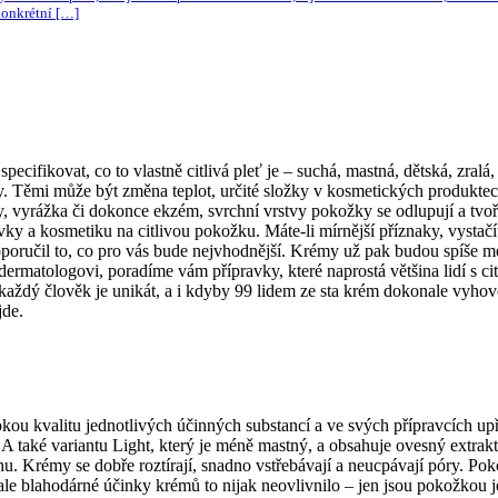
konkrétní […]
specifikovat, co to vlastně citlivá pleť je – suchá, mastná, dětská, zra
něty. Těmi může být změna teplot, určité složky v kosmetických produkt
y, vyrážka či dokonce ekzém, svrchní vrstvy pokožky se odlupují a tvoří
ky a kosmetiku na citlivou pokožku. Máte-li mírnější příznaky, vystačí
doporučil to, co pro vás bude nejvhodnější. Krémy už pak budou spíše 
ermatologovi, poradíme vám přípravky, které naprostá většina lidí s cit
e každý člověk je unikát, a i kdyby 99 lidem ze sta krém dokonale vyho
jde.
ou kvalitu jednotlivých účinných substancí a ve svých přípravcích upř
 A také variantu Light, který je méně mastný, a obsahuje ovesný extrak
váhu. Krémy se dobře roztírají, snadno vstřebávají a neucpávají póry. P
le blahodárné účinky krémů to nijak neovlivnilo – jen jsou pokožkou je