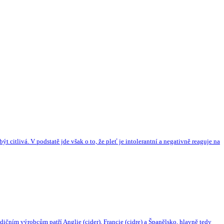
t citlivá. V podstatě jde však o to, že pleť je intolerantní a negativně reaguje na
tradičním výrobcům patří Anglie (cider), Francie (cidre) a Španělsko, hlavně tedy