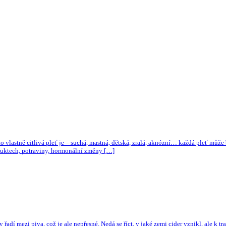
o vlastně citlivá pleť je – suchá, mastná, dětská, zralá, aknózní… každá pleť může bý
duktech, potraviny, hormonální změny […]
 řadí mezi piva, což je ale nepřesné. Nedá se říct, v jaké zemi cider vznikl, ale k 