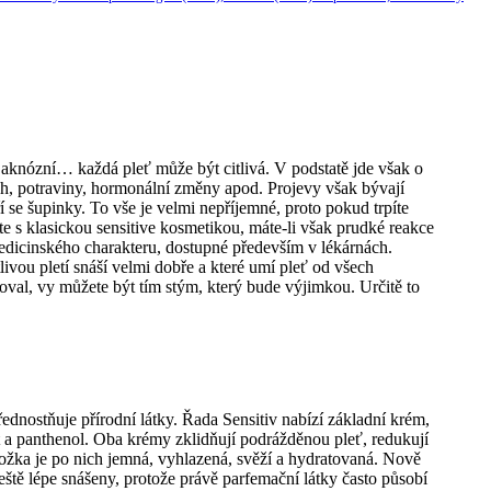
lá, aknózní… každá pleť může být citlivá. V podstatě jde však o
ech, potraviny, hormonální změny apod. Projevy však bývají
 se šupinky. To vše je velmi nepříjemné, proto pokud trpíte
te s klasickou sensitive kosmetikou, máte-li však prudké reakce
medicinského charakteru, dostupné především v lékárnách.
livou pletí snáší velmi dobře a které umí pleť od všech
voval, vy můžete být tím stým, který bude výjimkou. Určitě to
ednostňuje přírodní látky. Řada Sensitiv nabízí základní krém,
t a panthenol. Oba krémy zklidňují podrážděnou pleť, redukují
okožka je po nich jemná, vyhlazená, svěží a hydratovaná. Nově
ště lépe snášeny, protože právě parfemační látky často působí